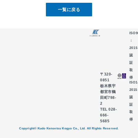
一覧に戻る
ISO9
：
2015
認
証
取
〒320-
得
0851
ISO
栃木県宇
2015
都宮市鶴
認
田町798-
2
証
TEL 028-
取
666-
得
5685
Copyright© Kudo Kensetsu Kogyo Co., Ltd. All Rights Reserved.