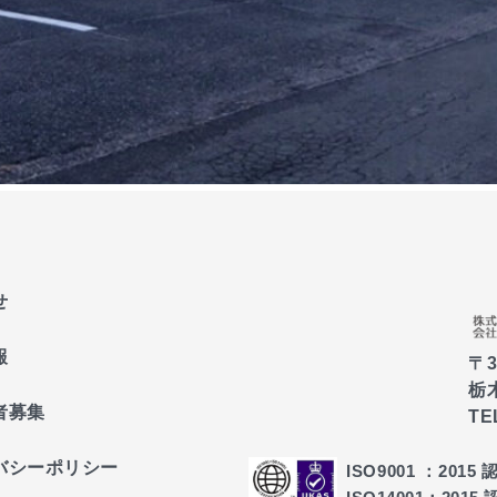
せ
報
〒3
栃
者募集
TE
バシーポリシー
ISO9001 ：2015