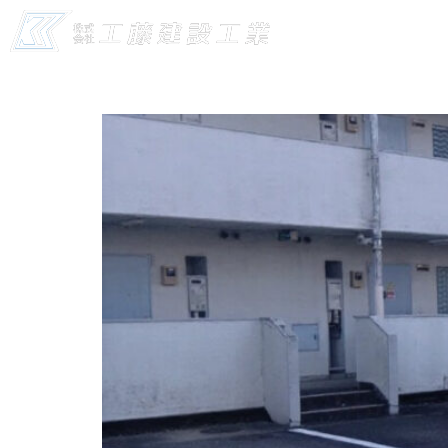
施工カテゴリー:
区
お知らせ
事業内
滝谷町マンション駐車場ライン工