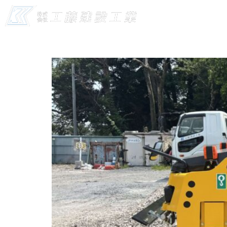
投稿者:
kudo-kens
お知らせ
事業内
＊コンバインドローラー納車＊