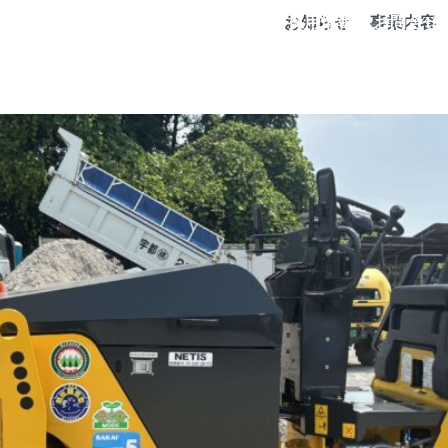
etsu-toko-pr
容
施工実績
工事価格
会社情報
お知らせ
採用情報
事業内容
お問合せ