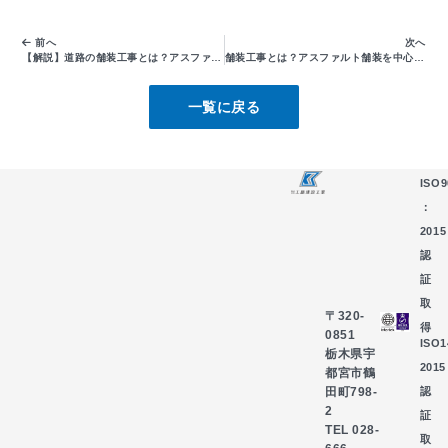
前へ
次へ
【解説】道路の舗装工事とは？アスファルト舗装の目的・構造・施工手順をわかりやすく紹介
舗装工事とは？アスファルト舗装を中心にわかりやすく解説
一覧に戻る
ISO9
：
2015
認
証
取
〒320-
得
0851
ISO
栃木県宇
2015
都宮市鶴
認
田町798-
2
証
TEL 028-
取