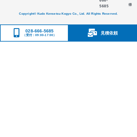
666-
得
5685
Copyright© Kudo Kensetsu Kogyo Co., Ltd. All Rights Reserved.
028-666-5685
見積依頼
（受付：09:00-17:00）