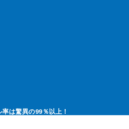
施工実績
工事価格
会社情報
採用情報
お問合せ
率は驚異の99％以上！