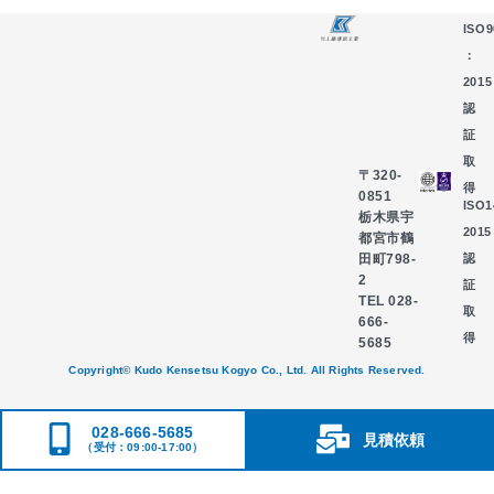
ISO9
：
2015
認
証
取
〒320-
得
0851
ISO
栃木県宇
2015
都宮市鶴
認
田町798-
2
証
TEL 028-
取
666-
得
5685
Copyright© Kudo Kensetsu Kogyo Co., Ltd. All Rights Reserved.
028-666-5685
見積依頼
（受付：09:00-17:00）