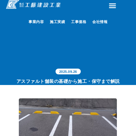
事業内容
事業内容
施工実績
施工実績
工事価格
工事価格
会社情報
会社情報
2025.09.26
アスファルト舗装の基礎から施工・保守まで解説